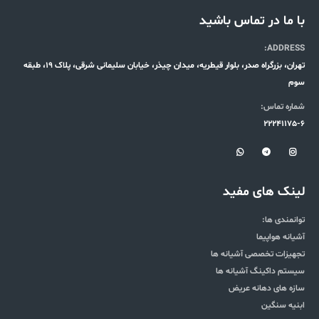
با ما در تماس باشید
ADDRESS:
تهران، بزرگراه صدر، بلوار قیطریه، میدان چیذر، خیابان سلیمانی شرقی، پلاک 19، طبقه
سوم
شماره تماس:
22241175-6
لینک های مفید
توانمندی ها:
آشیانه هواپیما
تجهیزات تخصصی آشیانه ها
سیستم داکینگ آشیانه ها
سازه های دهانه عریض
ابنیه سنگین