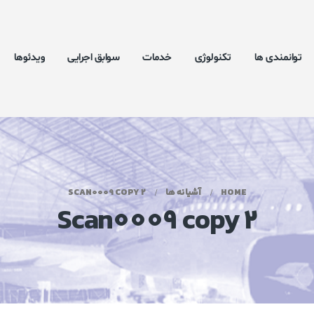
توانمندی ها
تکنولوژی
خدمات
سوابق اجرایی
ویدئوها
HOME
آشیانه ها
SCAN0009 COPY 2
Scan0009 copy 2