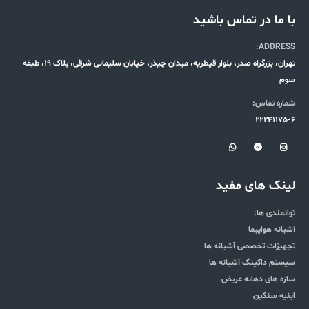
با ما در تماس باشید
ADDRESS:
تهران، بزرگراه صدر، بلوار قیطریه، میدان چیذر، خیابان سلیمانی شرقی، پلاک 19، طبقه
سوم
شماره تماس:
22241175-6
لینک های مفید
توانمندی ها:
آشیانه هواپیما
تجهیزات تخصصی آشیانه ها
سیستم داکینگ آشیانه ها
سازه های دهانه عریض
ابنیه سنگین