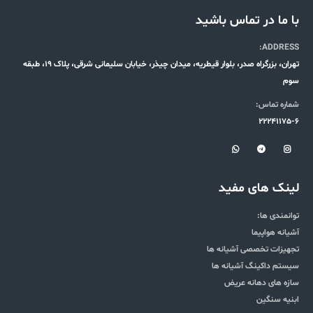
با ما در تماس باشید
ADDRESS:
تهران، بزرگراه صدر، بلوار قیطریه، میدان چیذر، خیابان سلیمانی شرقی، پلاک 19، طبقه
سوم
شماره تماس:
22241175-6
لینک های مفید
توانمندی ها:
آشیانه هواپیما
تجهیزات تخصصی آشیانه ها
سیستم داکینگ آشیانه ها
سازه های دهانه عریض
ابنیه سنگین