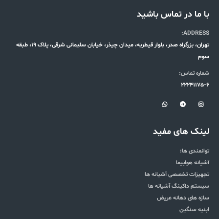
با ما در تماس باشید
ADDRESS:
تهران، بزرگراه صدر، بلوار قیطریه، میدان چیذر، خیابان سلیمانی شرقی، پلاک 19، طبقه
سوم
شماره تماس:
22241175-6
لینک های مفید
توانمندی ها:
آشیانه هواپیما
تجهیزات تخصصی آشیانه ها
سیستم داکینگ آشیانه ها
سازه های دهانه عریض
ابنیه سنگین