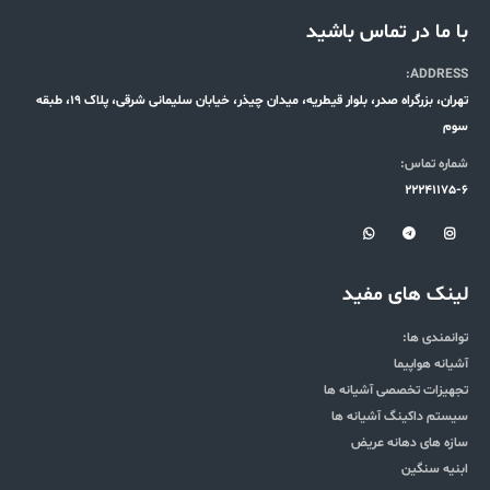
با ما در تماس باشید
ADDRESS:
تهران، بزرگراه صدر، بلوار قیطریه، میدان چیذر، خیابان سلیمانی شرقی، پلاک 19، طبقه
سوم
شماره تماس:
22241175-6
لینک های مفید
توانمندی ها:
آشیانه هواپیما
تجهیزات تخصصی آشیانه ها
سیستم داکینگ آشیانه ها
سازه های دهانه عریض
ابنیه سنگین