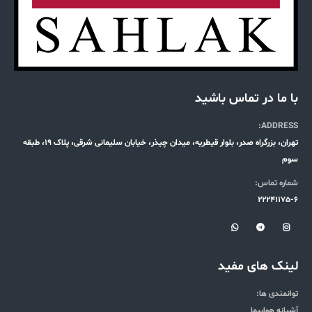
با ما در تماس باشید
ADDRESS:
تهران، بزرگراه صدر، بلوار قیطریه، میدان چیذر، خیابان سلیمانی شرقی، پلاک 19، طبقه
سوم
شماره تماس:
22241175-6
لینک های مفید
توانمندی ها:
آشیانه هواپیما