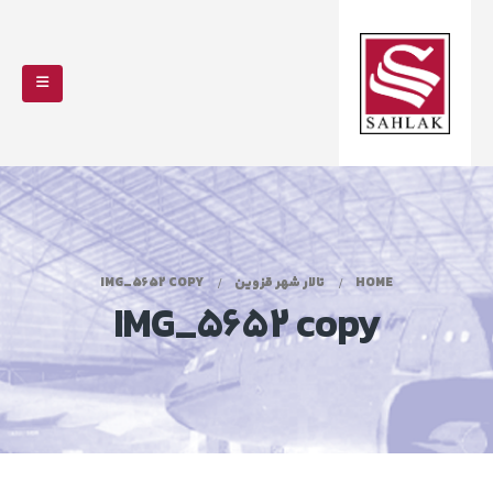
HOME
تالار شهر قزوین
IMG_5652 COPY
IMG_5652 copy