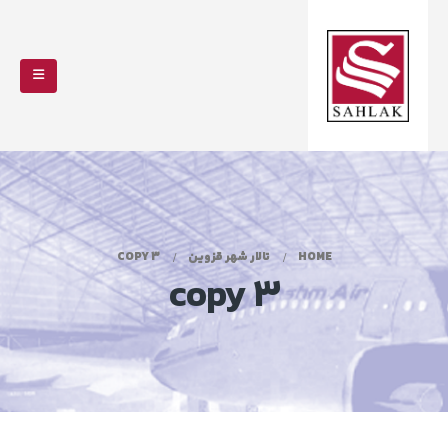
HOME
تالار شهر قزوین
3 COPY
3 copy