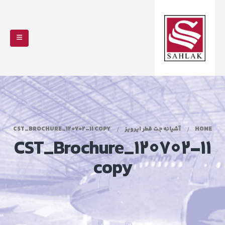
HOME
آشیانه جت قطر ایرویز
CST_BROCHURE_120702-11 COPY
CST_Brochure_120702-11
copy