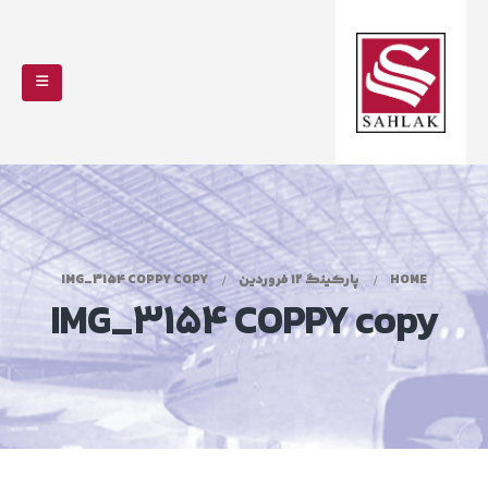
HOME
پارکینگ 12 فروردین
IMG_3154 COPPY COPY
IMG_3154 COPPY copy