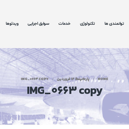
توانمندی ها
تکنولوژی
خدمات
سوابق اجرایی
ویدئوها
HOME
پارکینگ 12 فروردین
IMG_0663 COPY
IMG_0663 copy