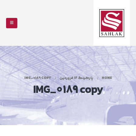
HOME
پارکینگ 12 فروردین
IMG_0189 COPY
IMG_0189 copy