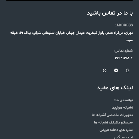
با ما در تماس باشید
ADDRESS:
تهران، بزرگراه صدر، بلوار قیطریه، میدان چیذر، خیابان سلیمانی شرقی، پلاک 19، طبقه
سوم
شماره تماس:
22241175-6
لینک های مفید
توانمندی ها:
آشیانه هواپیما
تجهیزات تخصصی آشیانه ها
سیستم داکینگ آشیانه ها
سازه های دهانه عریض
ابنیه سنگین