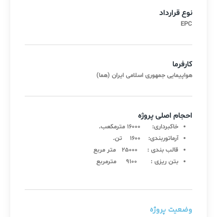
نوع قرارداد
EPC
کارفرما
هواپیمایی جمهوری اسلامی ایران (هما)
احجام اصلی پروژه
خاکبرداری: 16000 مترمکعب.
آرماتوربندی: 1600 تن.
قالب بندی : 25000 متر مربع
بتن ریزی : 9100 مترمربع
وضعیت پروژه