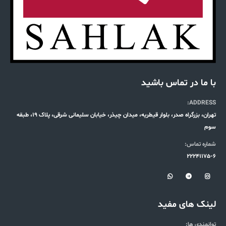
با ما در تماس باشید
ADDRESS:
تهران، بزرگراه صدر، بلوار قیطریه، میدان چیذر، خیابان سلیمانی شرقی، پلاک 19، طبقه
سوم
شماره تماس:
22241175-6
لینک های مفید
توانمندی ها: