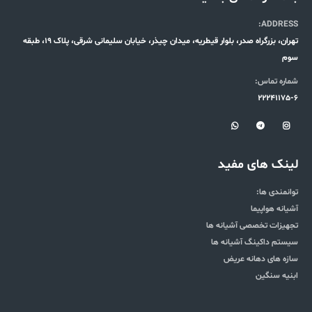
ADDRESS:
تهران، بزرگراه صدر، بلوار قیطریه، میدان چیذر، خیابان سلیمانی شرقی، پلاک 19، طبقه
سوم
شماره تماس:
22241175-6
لینک های مفید
توانمندی ها:
آشیانه هواپیما
تجهیزات تخصصی آشیانه ها
سیستم داکینگ آشیانه ها
سازه های دهانه عریض
ابنیه سنگین