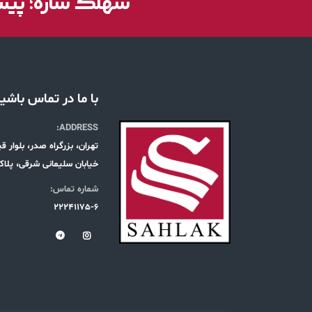
سهلک سازه؛ پیشر
با ما در تماس باشی
ADDRESS:
تهران، بزرگراه صدر، بلوار 
خیابان سلیمانی شرقی، پلاک 19، طبقه س
شماره تماس:
22241175-6