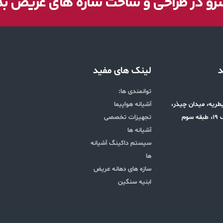
و در طراحی و ساخت سازه های عریض ب
د
لینک های مفید
توانمندی ها:
قیطریه، میدان چیذر،
آشیانه هواپیما
وم
تجهیزات تخصصی
آشیانه ها
سیستم داکینگ آشیانه
ها
سازه های دهانه عریض
ابنیه سنگین