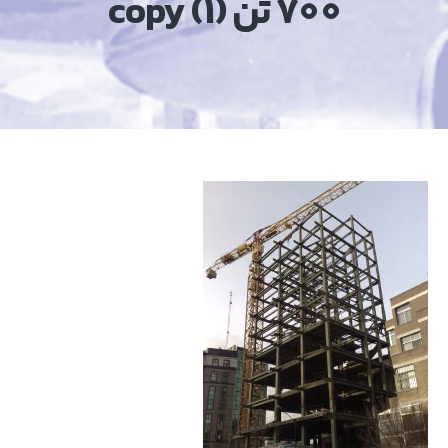
700 تن (1) copy