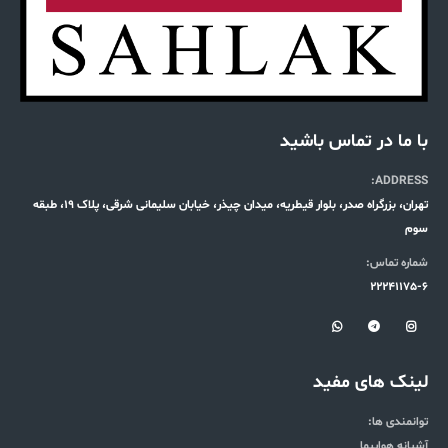
با ما در تماس باشید
ADDRESS:
تهران، بزرگراه صدر، بلوار قیطریه، میدان چیذر، خیابان سلیمانی شرقی، پلاک 19، طبقه
سوم
شماره تماس:
22241175-6
لینک های مفید
توانمندی ها:
آشیانه هواپیما