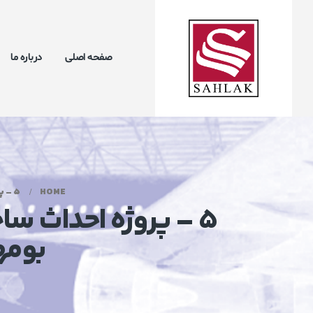
صفحه اصلی
درباره ما
HOME
5 – پروژه احداث ساختمان شرکت موج خاور ، واقع در پارک فن آوری- بومهن- وزن اسکلت 500 تن . COPY
5 – پروژه احداث س
بومهن-